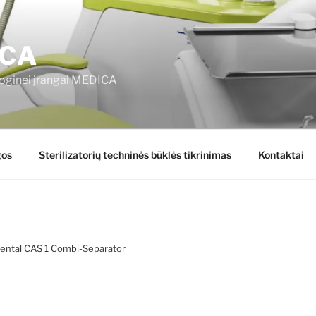
CA
oginei įrangai MEDICA
gos
Sterilizatorių techninės būklės tikrinimas
Kontaktai
Dental CAS 1 Combi-Separator