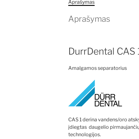
Aprašymas
Aprašymas
DurrDental CAS 
Amalgamos separatorius
CAS 1 derina vandens/oro atsky
įdiegtas daugelio pirmaujanči
technologijos.