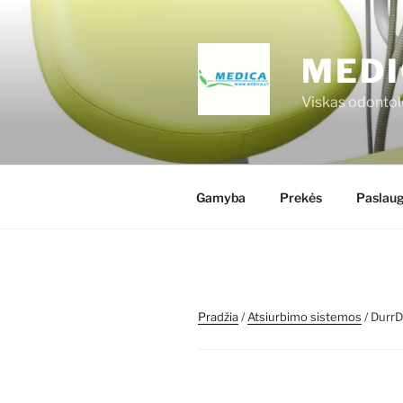
Eiti
prie
turinio
MEDI
Viskas odontol
Gamyba
Prekės
Paslau
Pradžia
/
Atsiurbimo sistemos
/ Durr