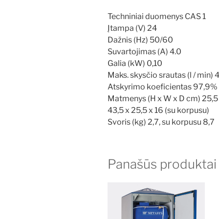
Techniniai duomenys CAS 1
Įtampa (V) 24
Dažnis (Hz) 50/60
Suvartojimas (A) 4.0
Galia (kW) 0,10
Maks. skysčio srautas (l / min) 
Atskyrimo koeficientas 97,9%
Matmenys (H x W x D cm) 25,5 x
43,5 x 25,5 x 16 (su korpusu)
Svoris (kg) 2,7, su korpusu 8,7
Panašūs produktai