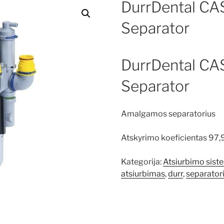
DurrDental CA
Separator
DurrDental CA
Separator
Amalgamos separatorius
Atskyrimo koeficientas 97
Kategorija:
Atsiurbimo sist
atsiurbimas
,
durr
,
separator