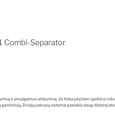
1 Combi-Separator
rimą ir amalgamos atskyrimą. Jis tinka plačiam spektrui odont
ų gamintojų. Dviejų pakopų sistema pasiekia daug didesnį at