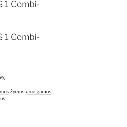
S 1 Combi-
S 1 Combi-
,9%
emos
Žymos:
amalgamos
,
ius