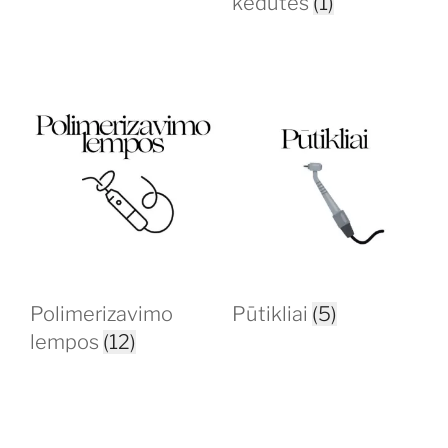
kėdutės
(1)
Polimerizavimo
Pūtikliai
(5)
lempos
(12)