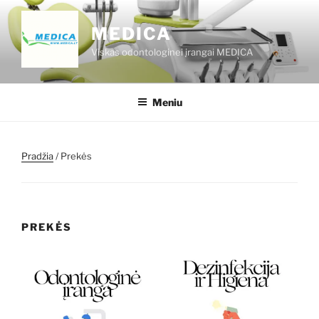
Eiti
prie
MEDICA
turinio
Viskas odontologinei įrangai MEDICA
Meniu
Pradžia
/ Prekės
PREKĖS