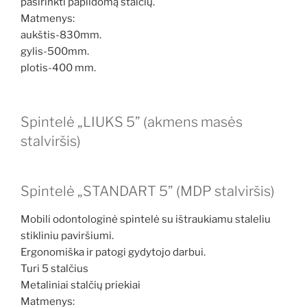
pasirinkti papildomą stalčių.
Matmenys:
aukštis-830mm.
gylis-500mm.
plotis-400 mm.
Spintelė „LIUKS 5” (akmens masės
stalviršis)
Spintelė „STANDART 5” (MDP stalviršis)
Mobili odontologinė spintelė su ištraukiamu staleliu
stikliniu paviršiumi.
Ergonomiška ir patogi gydytojo darbui.
Turi 5 stalčius
Metaliniai stalčių priekiai
Matmenys: