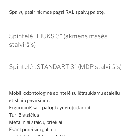
Spalvų pasirinkimas pagal RAL spalvų paletę.
Spintelė „LIUKS 3” (akmens masės
stalviršis)
Spintelė „STANDART 3” (MDP stalviršis)
Mobili odontologinė spintelė su ištraukiamu staleliu
stikliniu paviršiumi.
Ergonomiška ir patogi gydytojo darbui.
Turi 3 stalčius
Metaliniai stalčių priekiai
Esant poreikiui galima