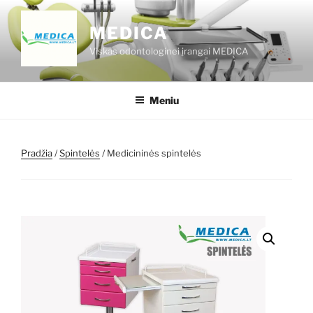
Eiti
prie
MEDICA
turinio
Viskas odontologinei įrangai MEDICA
Meniu
Pradžia
/
Spintelės
/ Medicininės spintelės