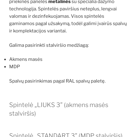
priekinės panelės
metalinės
su specialia dažymo
technologija. Spintelės paviršius neteplus, lengvai
valomas ir dezinfekuojamas. Visos spintelės
gaminamos pagal užsakymą, todėl galimi įvairūs spalvų
ir komplektacijos variantai.
Galima pasirinkti stalviršio medžiagą:
Akmens masės
MDP
Spalvų pasirinkimas pagal RAL spalvų paletę.
Spintelė „LIUKS 3” (akmens masės
stalviršis)
Spintelė „STANDART 3” (MDP stalviršis)