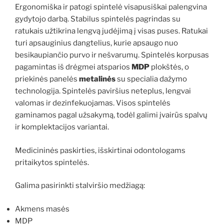
Ergonomiška ir patogi spintelė visapusiškai palengvina
gydytojo darbą. Stabilus spintelės pagrindas su
ratukais užtikrina lengvą judėjimą į visas puses. Ratukai
turi apsauginius dangtelius, kurie apsaugo nuo
besikaupiančio purvo ir nešvarumų. Spintelės korpusas
pagamintas iš drėgmei atsparios
MDP
plokštės, o
priekinės panelės
metalinės
su specialia dažymo
technologija. Spintelės paviršius neteplus, lengvai
valomas ir dezinfekuojamas. Visos spintelės
gaminamos pagal užsakymą, todėl galimi įvairūs spalvų
ir komplektacijos variantai.
Medicininės paskirties, išskirtinai odontologams
pritaikytos spintelės.
Galima pasirinkti stalviršio medžiagą:
Akmens masės
MDP