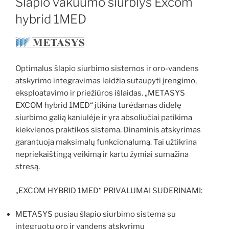
Šlapio vakuumo siurblys Excom
hybrid 1MED
Optimalus šlapio siurbimo sistemos ir oro-vandens
atskyrimo integravimas leidžia sutaupyti įrengimo,
eksploatavimo ir priežiūros išlaidas. „METASYS
EXCOM hybrid 1MED“ įtikina turėdamas didelę
siurbimo galią kaniulėje ir yra absoliučiai patikima
kiekvienos praktikos sistema. Dinaminis atskyrimas
garantuoja maksimalų funkcionalumą. Tai užtikrina
nepriekaištingą veikimą ir kartu žymiai sumažina
stresą.
„EXCOM HYBRID 1MED“ PRIVALUMAI SUDERINAMI:
METASYS pusiau šlapio siurbimo sistema su
integruotu oro ir vandens atskyrimu