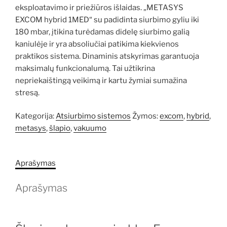
eksploatavimo ir priežiūros išlaidas. „METASYS
EXCOM hybrid 1MED“ su padidinta siurbimo gyliu iki
180 mbar, įtikina turėdamas didelę siurbimo galią
kaniulėje ir yra absoliučiai patikima kiekvienos
praktikos sistema. Dinaminis atskyrimas garantuoja
maksimalų funkcionalumą. Tai užtikrina
nepriekaištingą veikimą ir kartu žymiai sumažina
stresą.
Kategorija:
Atsiurbimo sistemos
Žymos:
excom
,
hybrid
,
metasys
,
šlapio
,
vakuumo
Aprašymas
Aprašymas