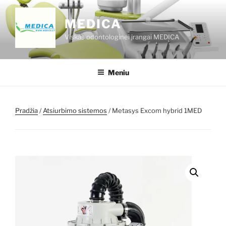
Eiti
prie
MEDICA
turinio
Viskas odontologinei įrangai MEDICA
Meniu
Pradžia
/
Atsiurbimo sistemos
/ Metasys Excom hybrid 1MED