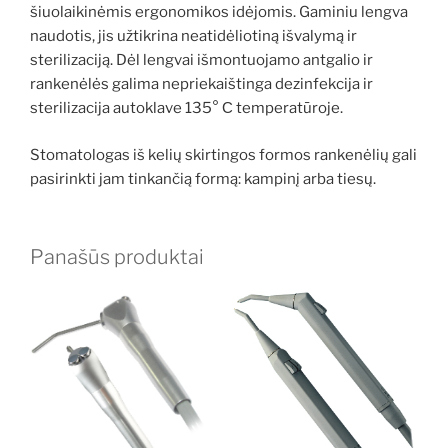
šiuolaikinėmis ergonomikos idėjomis. Gaminiu lengva
naudotis, jis užtikrina neatidėliotiną išvalymą ir
sterilizaciją. Dėl lengvai išmontuojamo antgalio ir
rankenėlės galima nepriekaištinga dezinfekcija ir
sterilizacija autoklave 135° С temperatūroje.
Stomatologas iš kelių skirtingos formos rankenėlių gali
pasirinkti jam tinkančią formą: kampinį arba tiesų.
Panašūs produktai