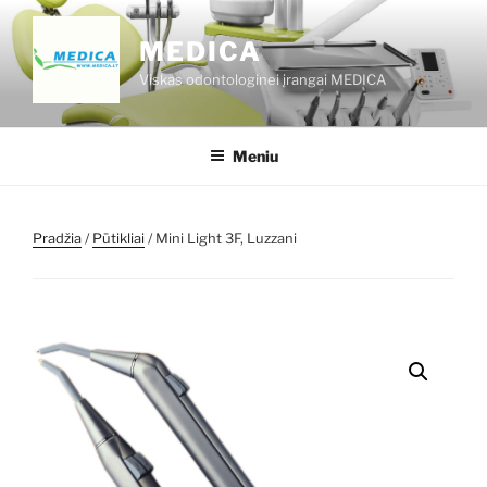
Eiti
prie
MEDICA
turinio
Viskas odontologinei įrangai MEDICA
Meniu
Pradžia
/
Pūtikliai
/ Mini Light 3F, Luzzani