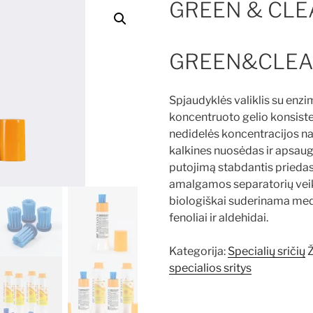
GREEN & CLE
GREEN&CLEA
Spjaudyklės valiklis su enzi
koncentruoto gelio konsistenc
nedidelės koncentracijos nat
kalkines nuosėdas ir apsaug
putojimą stabdantis prieda
amalgamos separatorių v
biologiškai suderinama medž
fenoliai ir aldehidai.
Kategorija:
Specialių sričių
specialios sritys