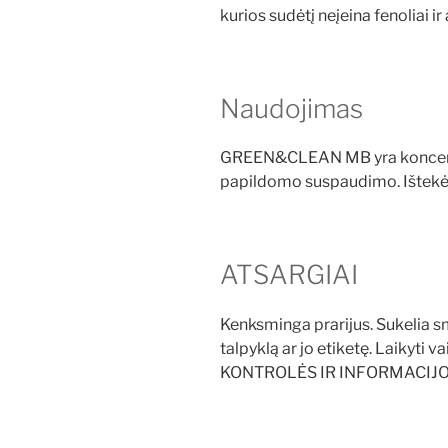
kurios sudėtį neįeina fenoliai ir
Naudojimas
GREEN&CLEAN MB yra koncentruota
papildomo suspaudimo. Ištekėju
ATSARGIAI
Kenksminga prarijus. Sukelia sm
talpyklą ar jo etiketę. Laikyt
KONTROLĖS IR INFORMACIJOS B