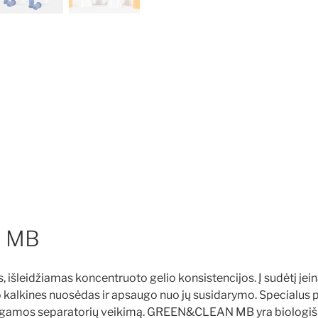
 MB
s, išleidžiamas koncentruoto gelio konsistencijos. Į sudėtį įe
pdo kalkines nuosėdas ir apsaugo nuo jų susidarymo. Specialus
lgamos separatorių veikimą. GREEN&CLEAN MB yra biologišk