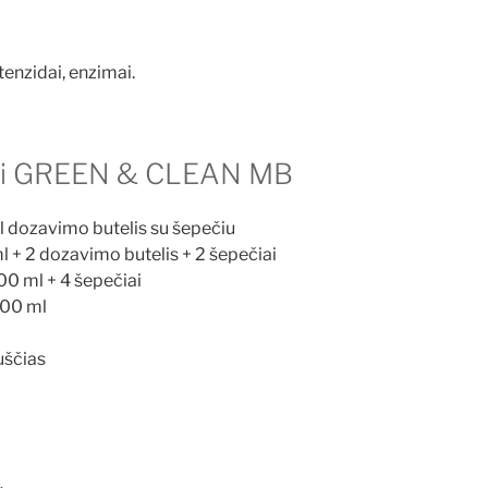
enzidai, enzimai.
ai GREEN & CLEAN MB
l dozavimo butelis su šepečiu
l + 2 dozavimo butelis + 2 šepečiai
00 ml + 4 šepečiai
500 ml
uščias