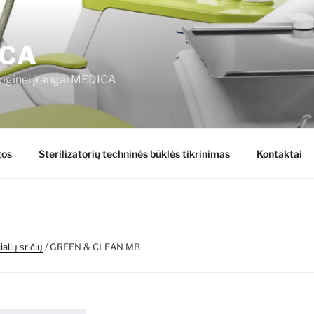
CA
oginei įrangai MEDICA
gos
Sterilizatorių techninės būklės tikrinimas
Kontaktai
alių sričių
/ GREEN & CLEAN MB