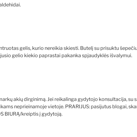
 aldehidai.
s gelis, kurio nereikia skiesti. Butelį su prisuktu šepečiu r
sio gelio kiekio paprastai pakanka spjaudyklės išvalymui.
arkų akių dirginimą. Jei reikalinga gydytojo konsultacija, su 
i vaikams neprieinamoje vietoje. PRARIJUS: pasijutus blogai, 
IURĄ/kreiptis į gydytoją.