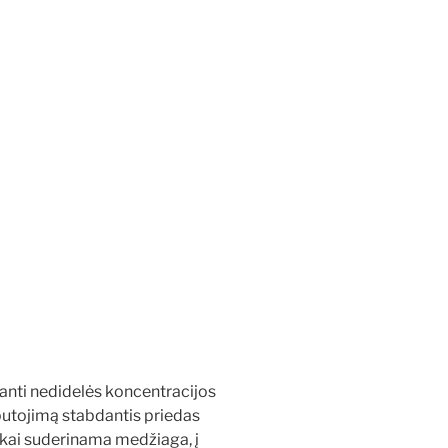
inanti nedidelės koncentracijos
 putojimą stabdantis priedas
ai suderinama medžiaga, į