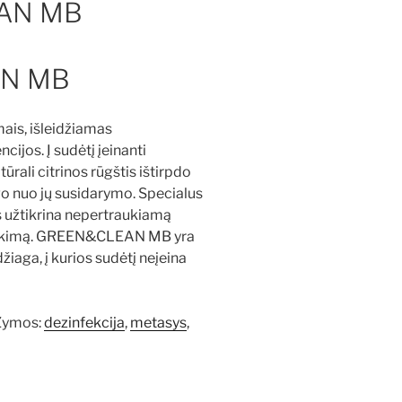
AN MB
N MB
mais, išleidžiamas
ijos. Į sudėtį įeinanti
ūrali citrinos rūgštis ištirpdo
o nuo jų susidarymo. Specialus
s užtikrina nepertraukiamą
eikimą. GREEN&CLEAN MB yra
iaga, į kurios sudėtį neįeina
Žymos:
dezinfekcija
,
metasys
,