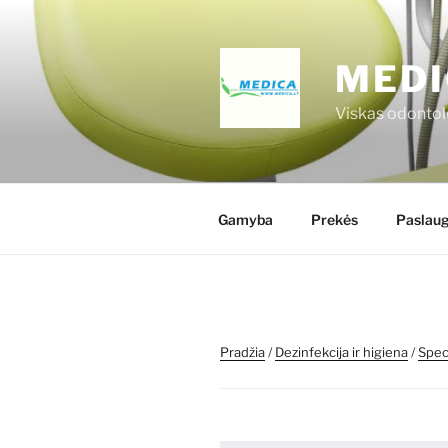
Eiti
prie
turinio
MEDI
Viskas odontol
Gamyba
Prekės
Paslau
Pradžia
/
Dezinfekcija ir higiena
/
Speci