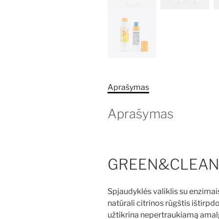
Aprašymas
Aprašymas
GREEN&CLEAN
Spjaudyklės valiklis su enzimai
natūrali citrinos rūgštis ištir
užtikrina nepertraukiamą ama