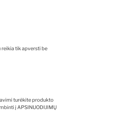
eikia tik apversti be
savimi turėkite produkto
skambinti į APSINUODIJIMŲ